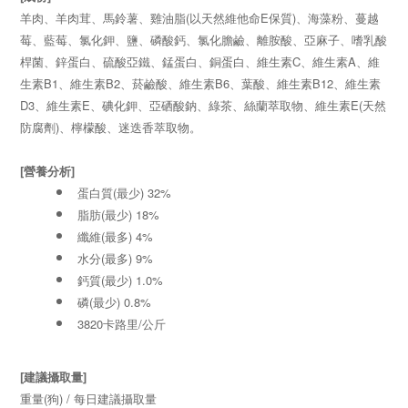
羊肉、羊肉茸、馬鈴薯、雞油脂(以天然維他命E保質)、海藻粉、蔓越
莓、藍莓、氯化鉀、鹽、磷酸鈣、氯化膽鹼、離胺酸、亞麻子、嗜乳酸
桿菌、鋅蛋白、硫酸亞鐵、錳蛋白、銅蛋白、維生素C、維生素A、維
生素B1、維生素B2、菸鹼酸、維生素B6、葉酸、維生素B12、維生素
D3、維生素E、碘化鉀、亞硒酸鈉、綠茶、絲蘭萃取物、維生素E(天然
防腐劑)、檸檬酸、迷迭香萃取物。
[營養分析]
蛋白質(最少) 32%
脂肪(最少) 18%
纖維(最多) 4%
水分(最多) 9%
鈣質(最少) 1.0%
磷(最少) 0.8%
3820卡路里/公斤
[建議攝取量]
重量(狗) / 每日建議攝取量