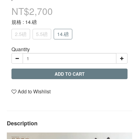
NT$2,700
規格
: 14.磅
2.5磅
5.5磅
14.磅
Quantity
ADD TO CART
Add to Wishlist
Description