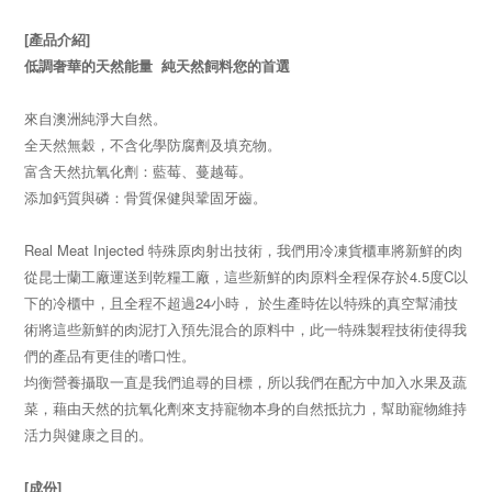
[產品介紹]
低調奢華的天然能量 純天然飼料您的首選
來自澳洲純淨大自然。
全天然無穀，不含化學防腐劑及填充物。
富含天然抗氧化劑：藍莓、蔓越莓。
添加鈣質與磷：骨質保健與鞏固牙齒。
Real Meat Injected 特殊原肉射出技術，我們用冷凍貨櫃車將新鮮的肉
從昆士蘭工廠運送到乾糧工廠，這些新鮮的肉原料全程保存於4.5度C以
下的冷櫃中，且全程不超過24小時， 於生產時佐以特殊的真空幫浦技
術將這些新鮮的肉泥打入預先混合的原料中，此一特殊製程技術使得我
們的產品有更佳的嗜口性。
均衡營養攝取一直是我們追尋的目標，所以我們在配方中加入水果及蔬
菜，藉由天然的抗氧化劑來支持寵物本身的自然抵抗力，幫助寵物維持
活力與健康之目的。
[成份]