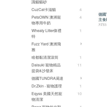
識貓貓砂
CuzCat卡滋貓
4
德國
PetsOWN 澳洲寵
4
主食
物專用牛奶
NT$1
Wheaty Litter偉禮
1
特
Fuzz Yard 澳洲飛
雅
啥都黏清潔滾筒
1
Daisuki 寵物精品
11
提袋&沙發床
德國TUNDRA渴達
Dr.Zkin ‧ 寵物護理
1
Eqyss 美國天然寵
10
物清潔
Pawz 寵物外出鞋
4