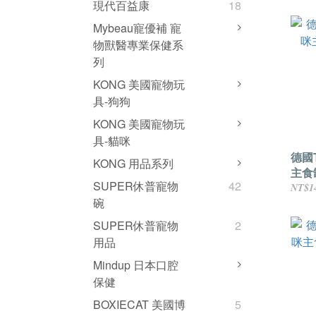
現代百益康
18
Mybeau寵優補 寵
物獸醫專業保健系
列
KONG 美國寵物玩
具-狗狗
KONG 美國寵物玩
具-貓咪
德國
KONG 用品系列
主食
SUPER休普寵物
42
NT$1
碗
SUPER休普寵物
2
用品
Mindup 日本口腔
保健
BOXIECAT 美國博
5