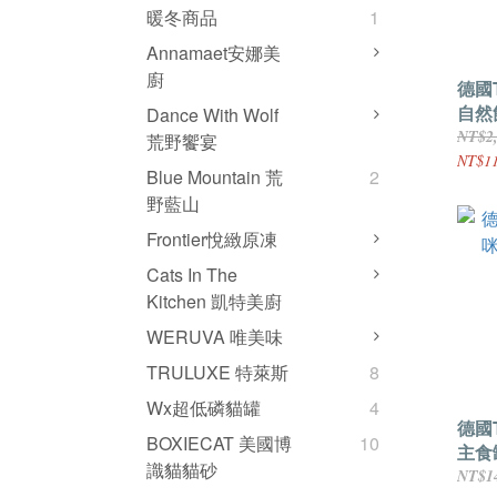
暖冬商品
1
Annamaet安娜美
廚
德國T
自然
Dance With Wolf
鮭魚 
NT$2
荒野饗宴
NT$11
Blue Mountain 荒
2
野藍山
Frontier悅緻原凍
Cats In The
Kitchen 凱特美廚
WERUVA 唯美味
TRULUXE 特萊斯
8
Wx超低磷貓罐
4
德國
BOXIECAT 美國博
10
主食
識貓貓砂
NT$1