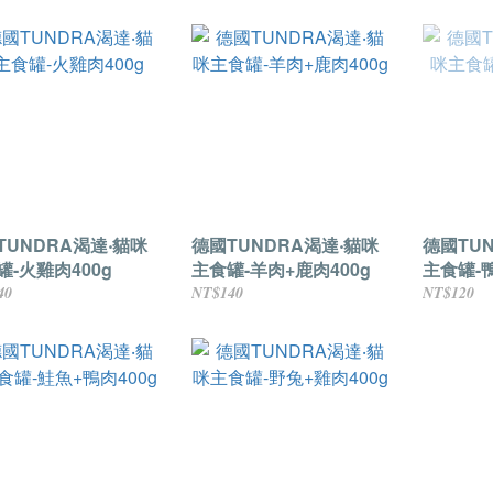
TUNDRA渴達‧貓咪
德國TUNDRA渴達‧貓咪
德國TU
罐-火雞肉400g
主食罐-羊肉+鹿肉400g
主食罐-
200g
40
NT$140
NT$120