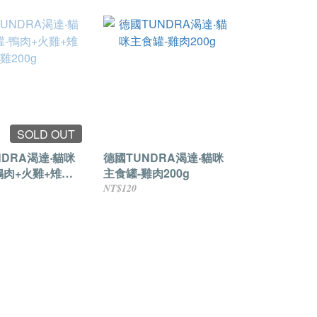
SOLD OUT
NDRA渴達‧貓咪
德國TUNDRA渴達‧貓咪
鴨肉+火雞+雉雞
主食罐-雞肉200g
NT$120