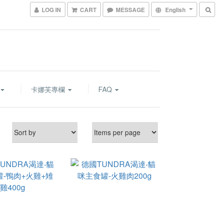
LOG IN
CART
MESSAGE
English
卡娜芙專欄
FAQ