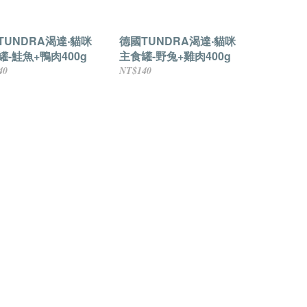
TUNDRA渴達‧貓咪
德國TUNDRA渴達‧貓咪
罐-鮭魚+鴨肉400g
主食罐-野兔+雞肉400g
40
NT$140