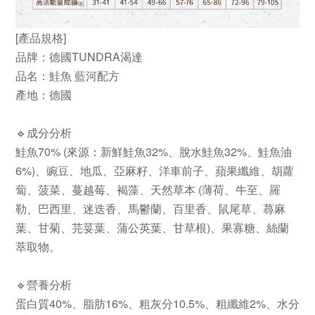
[產品規格]
品牌：德國TUNDRA渴達
品名：鮭魚 藍河配方
產地：德國
🔹成分分析
鮭魚70% (來源：新鮮鮭魚32%、脫水鮭魚32%、鮭魚油
6%)、豌豆、地瓜、亞麻籽、洋車前子、蘋果纖維、胡蘿
蔔、菠菜、蔓越莓、褐藻、天然草本 (薄荷、牛至、羅
勒、巴西里、迷迭香、馬鬱蘭、百里香、鼠尾草、蕁麻
葉、甘菊、芫荽葉、蒲公英葉、甘草根)、果寡糖、絲蘭
萃取物。
🔹營養分析
蛋白質40%、脂肪16%、粗灰分10.5%、粗纖維2%、水分