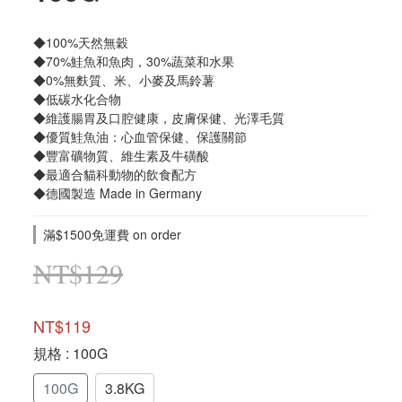
◆100%天然無穀
◆70%鮭魚和魚肉，30%蔬菜和水果
◆0%無麩質、米、小麥及馬鈴薯
◆低碳水化合物
◆維護腸胃及口腔健康，皮膚保健、光澤毛質
◆優質鮭魚油：心血管保健、保護關節
◆豐富礦物質、維生素及牛磺酸
◆最適合貓科動物的飲食配方
◆德國製造 Made in Germany
滿$1500免運費 on order
NT$129
NT$119
規格
: 100G
100G
3.8KG