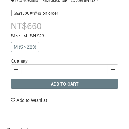
滿$1500免運費 on order
NT$660
Size
: M (SNZ23)
M (SNZ23)
Quantity
ADD TO CART
Add to Wishlist