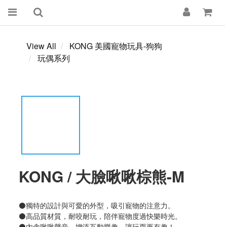
View All
KONG 美國寵物玩具-狗狗
玩偶系列
KONG / 大臉啾啾棕熊-M
⚫獨特的設計與可愛的外型，吸引寵物的注意力。  
⚫高品質材質，耐咬耐玩，陪伴寵物度過快樂時光。  
⚫內含啾啾聲音，增添互動樂趣，讓玩耍更有趣！