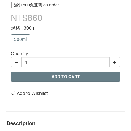
滿$1500免運費 on order
NT$860
規格
: 300ml
300ml
Quantity
ADD TO CART
Add to Wishlist
Description