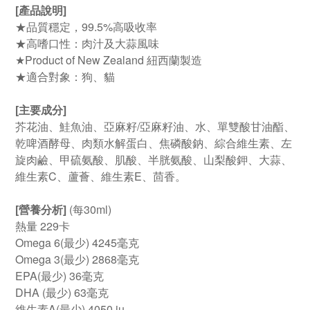
[產品說明]
★品質穩定，99.5%高吸收率
★高嗜口性：肉汁及大蒜風味
★Product of New Zealand 紐西蘭製造
★適合對象：狗、貓
[主要成分]
芥花油、鮭魚油、亞麻籽/亞麻籽油、水、單雙酸甘油酯、
乾啤酒酵母、肉類水解蛋白、焦磷酸鈉、綜合維生素、左
旋肉鹼、甲硫氨酸、肌酸、半胱氨酸、山梨酸鉀、大蒜、
維生素C、蘆薈、維生素E、茴香。
[營養分析]
(每30ml)
熱量 229卡
Omega 6(最少) 4245毫克
Omega 3(最少) 2868毫克
EPA(最少) 36毫克
DHA (最少) 63毫克
維生素A(最少) 4050 iu