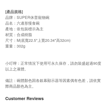
[產品規格]
品牌：SUPER休普寵物碗
品名：六邊形慢食碗
產地：依包裝標示為主
材質：合成樹脂
尺寸：M(底寬22.5*上寛20.34*高32cm)
重量：302g
小叮嚀：正常情況下使用可永久保存，請勿裝盛超過90度
以上之液體。
備註：碗體顏色因各銀幕顯示器等因素偶有色差，請依實
際商品顏色為主。
Customer Reviews