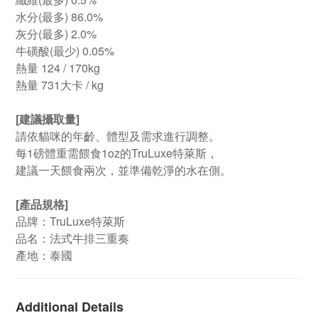
水分(最多) 86.0%
灰分(最多) 2.0%
牛磺酸(最少) 0.05%
熱量 124 / 170kg
熱量 731大卡 / kg
[建議攝取量]
請依貓咪的年齡、體型及需求進行調整。
每1磅體重需餵食1oz的TruLuxe特萊斯，
建議一天餵食兩次，並準備乾淨的水在側。
[產品規格]
品牌：TruLuxe特萊斯
品名：法式牛排三重奏
產地：泰國
Additional Details