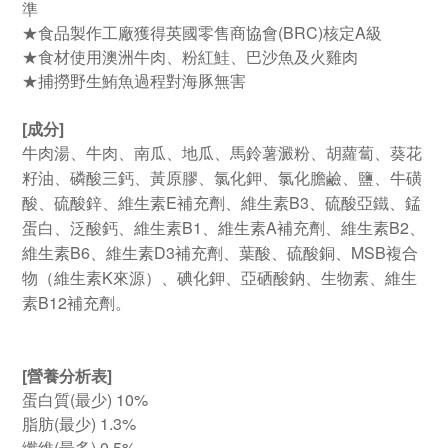
準
★食品製作工廠獲得英國零售商協會(BRC)核定A級
★食材使用澳洲牛肉、粉紅鮭、巴沙魚及火雞肉
★捕撈野生鮪魚過程對海豚無害
[成分]
牛肉湯、牛肉、南瓜、地瓜、馬鈴薯澱粉、胡蘿蔔、葵花
籽油、磷酸三鈣、黃原膠、氯化鉀、氯化膽鹼、鹽、牛磺
E
B3
酸、硫酸鋅、維生素
補充劑、維生素
、硫酸亞鐵、錳
B1
A
B2
蛋白、泛酸鈣、維生素
、維生素
補充劑、維生素
、
B6
D3
MSB
維生素
、維生素
補充劑、葉酸、硫酸銅、
複合
K
物（維生素
來源）、碘化鉀、亞硒酸鈉、生物素、維生
B12
素
補充劑。
[營養分析表]
蛋白質(最少) 10%
脂肪(最少) 1.3%
纖維(最多) 0.5%