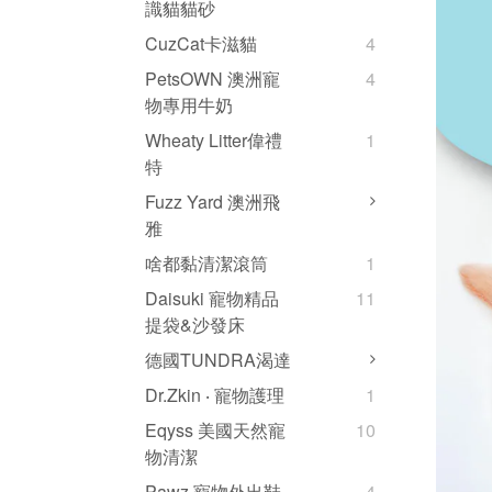
識貓貓砂
CuzCat卡滋貓
4
PetsOWN 澳洲寵
4
物專用牛奶
Wheaty Litter偉禮
1
特
Fuzz Yard 澳洲飛
雅
啥都黏清潔滾筒
1
Daisuki 寵物精品
11
提袋&沙發床
德國TUNDRA渴達
Dr.Zkin ‧ 寵物護理
1
Eqyss 美國天然寵
10
物清潔
Pawz 寵物外出鞋
4