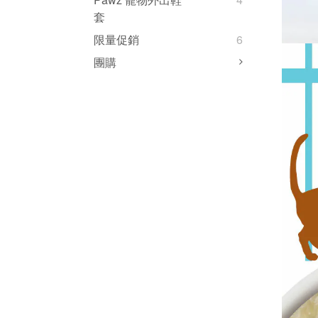
套
限量促銷
6
團購