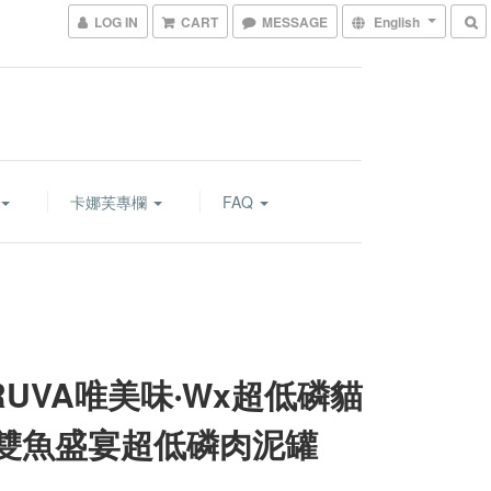
LOG IN
CART
MESSAGE
English
卡娜芙專欄
FAQ
RUVA唯美味‧Wx超低磷貓
/ 雙魚盛宴超低磷肉泥罐