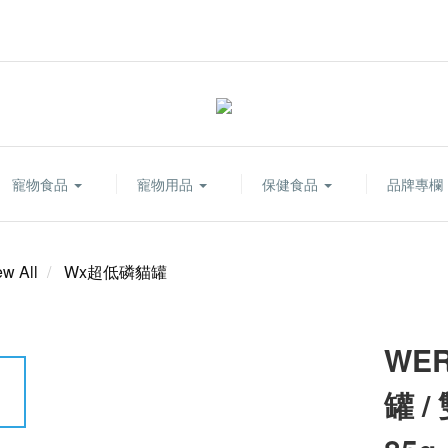
寵物食品
寵物用品
保健食品
品牌專欄
ew All
Wx超低磷貓罐
WE
罐 