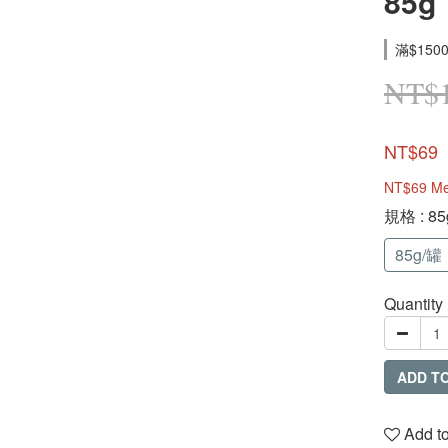
85g
滿$1500
NT$
NT$69
NT$69
Me
規格
: 8
85g/罐
Quantity
ADD T
Add to