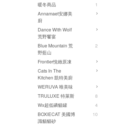
暖冬商品
1
Annamaet安娜美
廚
Dance With Wolf
荒野饗宴
Blue Mountain 荒
2
野藍山
Frontier悅緻原凍
Cats In The
Kitchen 凱特美廚
WERUVA 唯美味
TRULUXE 特萊斯
8
Wx超低磷貓罐
4
BOXIECAT 美國博
10
識貓貓砂