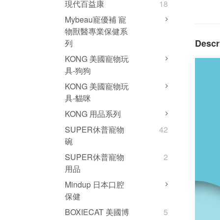
現代百益康
18
Mybeau寵優補 寵
物獸醫專業保健系
Descr
列
KONG 美國寵物玩
具-狗狗
KONG 美國寵物玩
具-貓咪
KONG 用品系列
SUPER休普寵物
42
碗
SUPER休普寵物
2
用品
Mindup 日本口腔
保健
BOXIECAT 美國博
5