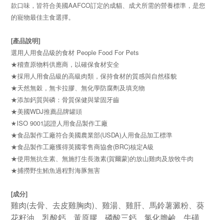
款口味，皆符合美國AAFCO訂定的成貓、成犬所需的營養標準，是您
的寵物最佳主食選擇。
[產品說明]
選用人用食品級的食材 People Food For Pets
★稽查原物料供應商，以確保食材安全
★採用人用食品級的高級肉類，保持食材的質感與自然樣貌
★天然無穀，無卡拉膠、無化學防腐劑及填充物
★添加鈣質與磷：骨質保健與鞏固牙齒
★美國WDJ推薦品牌罐頭
★ISO 9001認證人用食品製作工廠
★食品製作工廠符合美國農業部(USDA)人用食品加工標準
★食品製作工廠獲得英國零售商協會(BRC)核定A級
★使用無抗生素、無施打生長激素(賀爾蒙)的放山雞肉及放牧牛肉
★捕撈野生鮪魚過程對海豚無害
[成分]
(
)
雞肉
去骨、去皮雞胸肉
、雞湯、雞肝、馬鈴薯澱粉、葵
花籽油、乳酸鈣、黃原膠、磷酸三鈣、氯化膽鹼、牛磺