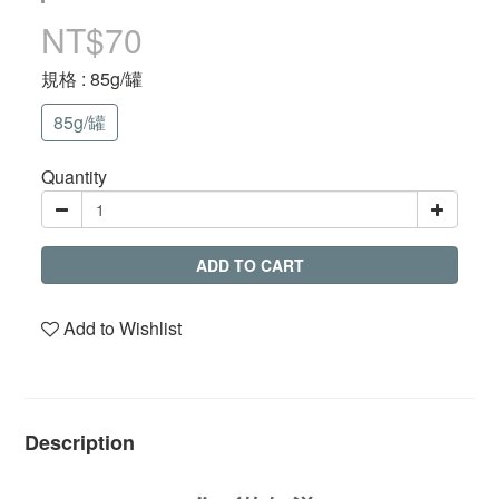
NT$70
規格
: 85g/罐
85g/罐
Quantity
ADD TO CART
Add to Wishlist
Description