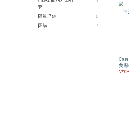
套
限量促銷
6
團購
Cats
美廚
(170
NT$98