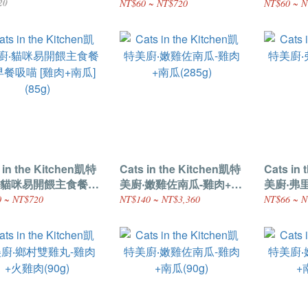
對分享盒(12入/盒)
包-快打小旋喵[牛肉+鮭
包-喵咪
20
NT$60 ~ NT$720
NT$60 ~ N
魚](85g)
魚](85g)
 in the Kitchen凱特
Cats in the Kitchen凱特
Cats in
‧貓咪易開餵主食餐
美廚‧嫩雞佐南瓜-雞肉+南
美廚‧弗
早餐吸喵 [雞肉+南瓜]
瓜(285g)
(90g)
 ~ NT$720
NT$140 ~ NT$3,360
NT$66 ~ N
)