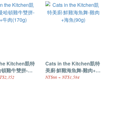
 the Kitchen凱特
Cats in the Kitchen凱特
哈頓雞牛雙拼-雞
美廚‧鮮雞海魚舞-雞肉+海
70g)
魚(90g)
T$2,352
NT$66 ~ NT$1,584