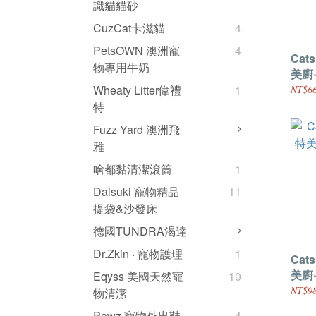
識貓貓砂
CuzCat卡滋貓
4
PetsOWN 澳洲寵
4
Cats
物專用牛奶
美廚
雞肉(
Wheaty Litter偉禮
1
NT$66
特
Fuzz Yard 澳洲飛
雅
啥都黏清潔滾筒
1
Daisuki 寵物精品
11
提袋&沙發床
德國TUNDRA渴達
Dr.Zkin ‧ 寵物護理
1
Cats
美廚
Eqyss 美國天然寵
10
魚(17
NT$98
物清潔
Pawz 寵物外出鞋
4