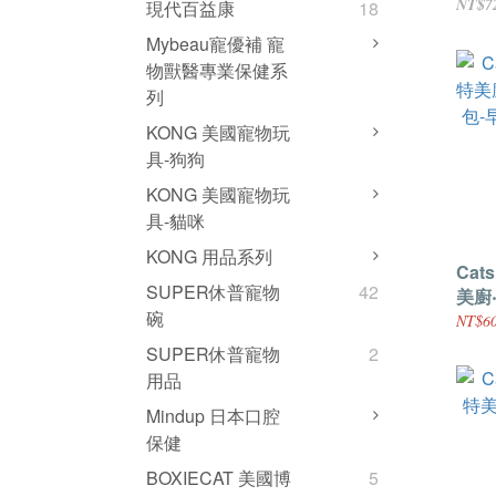
包-派
NT$7
現代百益康
18
Mybeau寵優補 寵
物獸醫專業保健系
列
KONG 美國寵物玩
具-狗狗
KONG 美國寵物玩
具-貓咪
KONG 用品系列
Cats
SUPER休普寵物
42
美廚
碗
包-
NT$60
(85g
SUPER休普寵物
2
用品
Mindup 日本口腔
保健
BOXIECAT 美國博
5