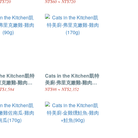
歌喉讚[鴨肉+鮪
包-逃學威喵[雞肉+羊肉]
T$720
NT$60 ~ NT$720
(85g)
 the Kitchen凱特
Cats in the Kitchen凱特
里克嫩雞-雞肉
美廚‧弗里克嫩雞-雞肉
(170g)
T$1,584
NT$98 ~ NT$2,352