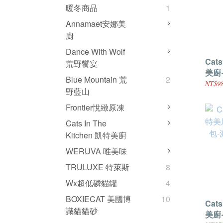
暖冬商品
1
Annamaet安娜美
廚
Dance With Wolf
Cats
荒野饗宴
美廚
Blue Mountain 荒
2
+鮪魚
NT$98
野藍山
Frontier悅緻原凍
Cats In The
Kitchen 凱特美廚
WERUVA 唯美味
TRULUXE 特萊斯
8
Wx超低磷貓罐
4
BOXIECAT 美國博
10
Cats
識貓貓砂
美廚