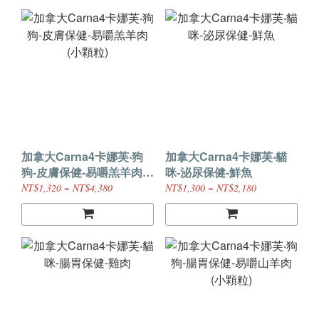
加拿大Carna4卡娜芙‧狗
加拿大Carna4卡娜芙‧貓
狗-皮膚保健-易嚼羔羊肉
咪-泌尿保健-鮮魚
(小顆粒)
NT$1,320 ~ NT$4,380
NT$1,300 ~ NT$2,180