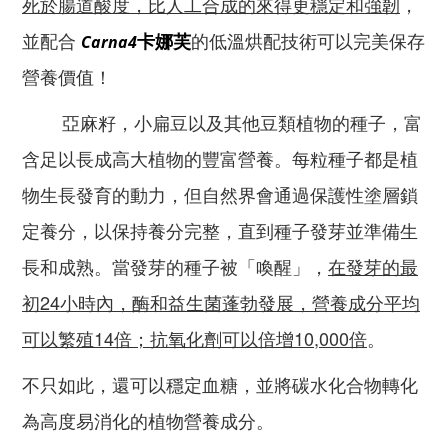
死於腸道酸度，比人工合成的來得更穩定和強韌
，
並配合
的低溫烘配技術可以完美保存
卡娜芙
Carna4
營養價值！
亞麻籽，小扁豆以及其他豆類植物的種子，富
含足以長成高大植物的豐富營養。每粒種子都是植
物生長發育的動力，但自然界會通過保護性塗層鎖
定養分，以保持養分完整，直到種子發芽並準備生
長和成熟。當發芽的種子被「喚醒」，
在發芽的最
初24小時內，酶和益生菌蓬勃發展，營養成分平均
可以繁殖14倍；抗氧化劑可以倍增10,000倍
。
不只如此，還可以穩定血糖，並將碳水化合物轉化
為高度易消化的植物營養成分。