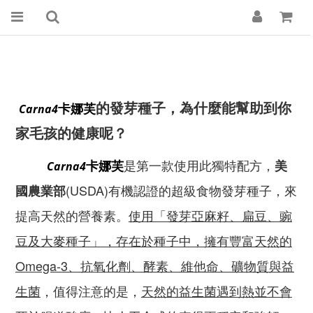
的發芽種子，為什麼能幫助到你
卡娜芙
Carna4
家毛孩的健康呢？
是第一款使用此獨特配方，
美
卡娜芙
Carna4
(USDA)有機認證的超級食物發芽種子，來
國農業部
提高天然的營養素。
使用「發芽亞麻籽、扁豆、豌
豆及大麥種子」，存在於種子中，擁有豐富天然的
Omega-3、抗氧化劑、酵素、維他命、礦物質與益
生菌
，值得注意的是，
天然的益生菌遇到熱並不會