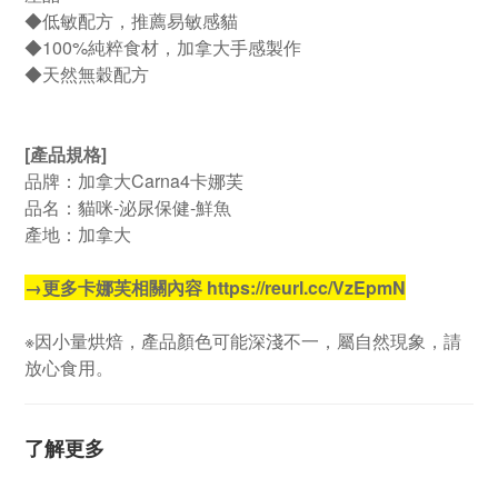
◆低敏配方，推薦易敏感貓
◆100%純粹食材，加拿大手感製作
◆天然無穀配方
[產品規格]
品牌：加拿大Carna4卡娜芙
品名：貓咪-泌尿保健-鮮魚
產地：加拿大
→更多卡娜芙相關內容 https://reurl.cc/VzEpmN
※因小量烘焙，產品顏色可能深淺不一，屬自然現象，請
放心食用。
了解更多