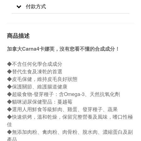
付款方式
商品描述
加拿大Carna4卡娜芙，沒有您看不懂的合成成分！
◆不含任何化學合成成分
◆替代生食及凍乾的首選
◆皮毛保健，維持皮毛良好狀態
◆保護關節、維護腸道健康
◆超級食物-發芽種子：含Omega-3、天然抗氧化劑
◆貓咪泌尿保健聖品：蔓越莓
◆選用人用鮮食等級鮮肉、雞蛋、發芽種子、蔬果
◆快速烘烤，溫和乾燥，保留完整營養及風味，嗜口性極
佳
◆無添加肉粉、禽肉粉、肉骨粉、脫水肉、濃縮蛋白及副
產品