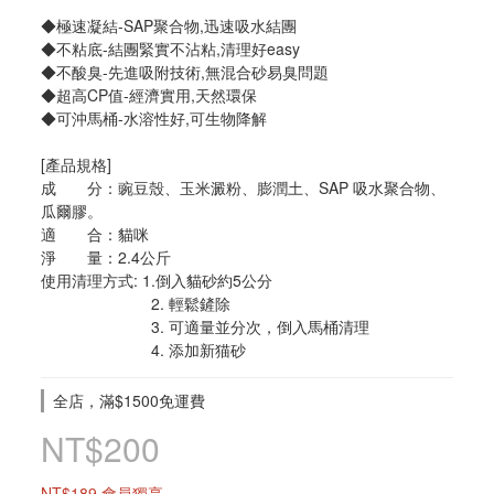
◆極速凝結-SAP聚合物,迅速吸水結團
◆不粘底-結團緊實不沾粘,清理好easy
◆不酸臭-先進吸附技術,無混合砂易臭問題
◆超高CP值-經濟實用,天然環保
◆可沖馬桶-水溶性好,可生物降解
[產品規格]
成　　分：豌豆殼、玉米澱粉、膨潤土、SAP 吸水聚合物、
瓜爾膠。
適　　合：貓咪
淨　　量：2.4公斤
使用清理方式: 1.倒入貓砂約5公分
                         2. 輕鬆鏟除
                         3. 可適量並分次，倒入馬桶清理
                         4. 添加新猫砂
全店，滿$1500免運費
NT$200
NT$189
會員獨享