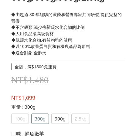
◆由超過 30 年經驗的獸醫和營養專家共同研發,提供完整的
營養
◆不含穀類,減少複雜碳水化合物的比例
◆人用食品級高級食材
◆低碳水化合物,有益狗狗的健康
◆以100%放養蛋白質和有機農產品為原料
◆適合對象:全齡犬
全店，滿$1500免運費
NT$1,480
NT$1,099
重量
: 300g
100g
300g
900g
2.5kg
口味
: 鮮魚嫩羊