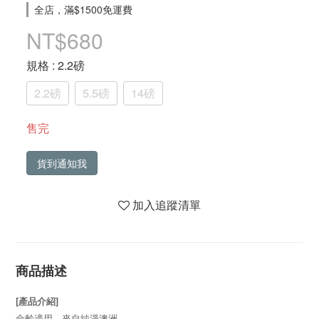
全店，滿$1500免運費
NT$680
規格
: 2.2磅
2.2磅
5.5磅
14磅
售完
貨到通知我
加入追蹤清單
商品描述
[產品介紹]
全齡適用，來自純淨澳洲