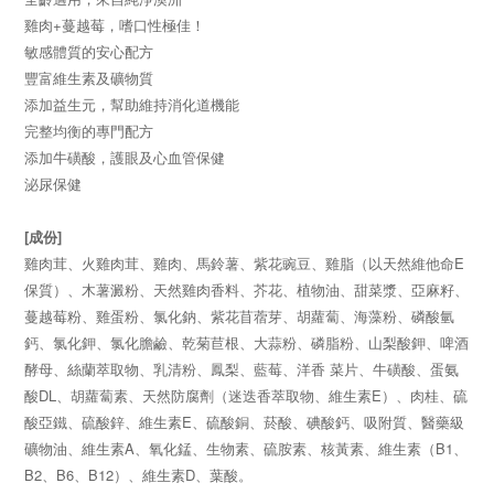
雞肉+蔓越莓，嗜口性極佳！
敏感體質的安心配方
豐富維生素及礦物質
添加益生元，幫助維持消化道機能
完整均衡的專門配方
添加牛磺酸，護眼及心血管保健
泌尿保健
[成份]
雞肉茸、火雞肉茸、雞肉、馬鈴薯、紫花豌豆、雞脂（以天然維他命E
保質）、木薯澱粉、天然雞肉香料、芥花、植物油、甜菜漿、亞麻籽、
蔓越莓粉、雞蛋粉、氯化鈉、紫花苜蓿芽、胡蘿蔔、海藻粉、磷酸氫
鈣、氯化鉀、氯化膽鹼、乾菊苣根、大蒜粉、磷脂粉、山梨酸鉀、啤酒
酵母、絲蘭萃取物、乳清粉、鳳梨、藍莓、洋香 菜片、牛磺酸、蛋氨
酸DL、胡蘿蔔素、天然防腐劑（迷迭香萃取物、維生素E）、肉桂、硫
酸亞鐵、硫酸鋅、維生素E、硫酸銅、菸酸、碘酸鈣、吸附質、醫藥級
礦物油、維生素A、氧化錳、生物素、硫胺素、核黃素、維生素（B1、
B2、B6、B12）、維生素D、葉酸。