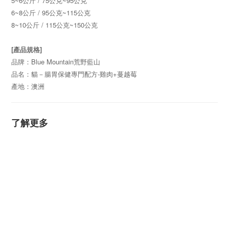
5~6公斤 / 75公克~95公克
6~8公斤 / 95公克~115公克
8~10公斤 / 115公克~150公克
[產品規格]
品牌：Blue Mountain荒野藍山
品名：貓－腸胃保健專門配方-雞肉+蔓越莓
產地：澳洲
了解更多