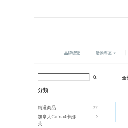
品牌總覽
活動專區
全
分類
精選商品
27
加拿大Carna4卡娜
芙