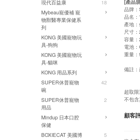
[產品規
現代百益康
18
品牌：
Mybeau寵優補 寵
品名：
物獸醫專業保健系
產地：
列
尺寸：2
KONG 美國寵物玩
容量：2
具-狗狗
電池：
重量：9
KONG 美國寵物玩
具-貓咪
備註：
KONG 用品系列
SUPER休普寵物
42
碗
超取限重
不包含
SUPER休普寵物
2
用品
顧客
Mindup 日本口腔
保健
BOXIECAT 美國博
5