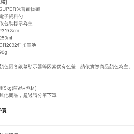
格]
SUPER休普寵物碗
電子飼料勺
依包裝標示為主
3*9.3cm
50ml
CR2032鈕扣電池
0g
顏色因各銀幕顯示器等因素偶有色差，請依實際商品顏色為主。
5kg(商品+包材)
其他商品，超過請分筆下單
評價