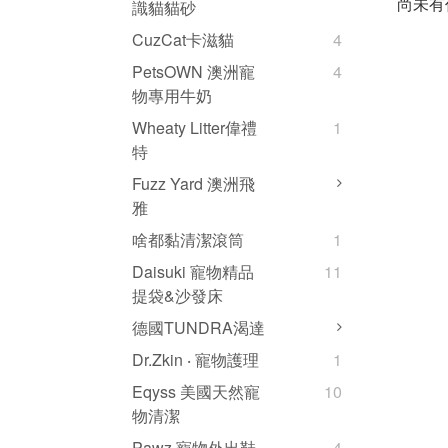
尚未有
識貓貓砂
CuzCat卡滋貓
4
PetsOWN 澳洲寵
4
物專用牛奶
Wheaty Litter偉禮
1
特
Fuzz Yard 澳洲飛
雅
啥都黏清潔滾筒
1
Daisuki 寵物精品
11
提袋&沙發床
德國TUNDRA渴達
Dr.Zkin ‧ 寵物護理
1
Eqyss 美國天然寵
10
物清潔
Pawz 寵物外出鞋
4