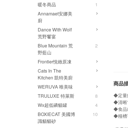
暖冬商品
1
Annamaet安娜美
廚
Dance With Wolf
荒野饗宴
Blue Mountain 荒
2
野藍山
Frontier悅緻原凍
Cats In The
Kitchen 凱特美廚
商品
WERUVA 唯美味
◆定量
TRULUXE 特萊斯
8
◆清晰
Wx超低磷貓罐
4
◆食品
BOXIECAT 美國博
10
◆糧槽
識貓貓砂