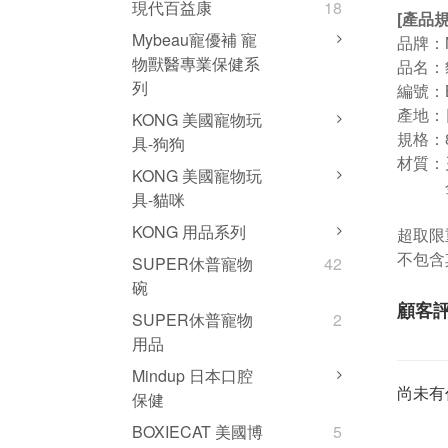
現代百益康
18
[產品規
Mybeau寵優補 寵
品牌：M
物獸醫專業保健系
品名：
列
編號：B
產地：
KONG 美國寵物玩
規格：8
具-狗狗
材質：刃
KONG 美國寵物玩
金屬-
具-貓咪
KONG 用品系列
超取限重
不包含
SUPER休普寵物
42
碗
顧客
SUPER休普寵物
2
用品
Mindup 日本口腔
尚未有
保健
BOXIECAT 美國博
5