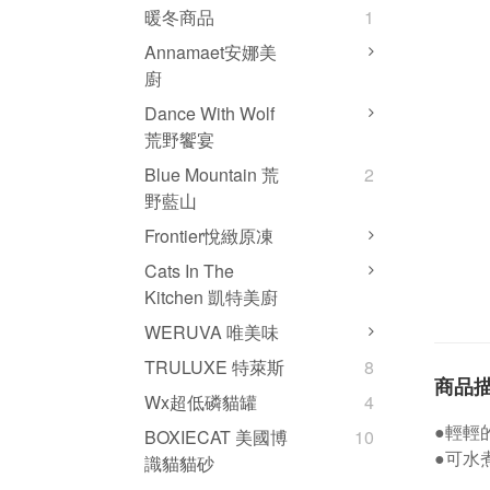
暖冬商品
1
Annamaet安娜美
廚
Dance With Wolf
荒野饗宴
Blue Mountain 荒
2
野藍山
Frontier悅緻原凍
Cats In The
Kitchen 凱特美廚
WERUVA 唯美味
TRULUXE 特萊斯
8
商品
Wx超低磷貓罐
4
●輕輕
BOXIECAT 美國博
10
●可水
識貓貓砂