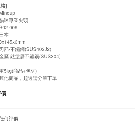
格]
indup
貓咪專業尖頭
02-009
日本
x145x6mm
部-不鏽鋼(SUS402J2)
鈦塗層不鏽鋼(SUS304)
5kg(商品+包材)
其他商品，超過請分筆下單
評價
任何評價