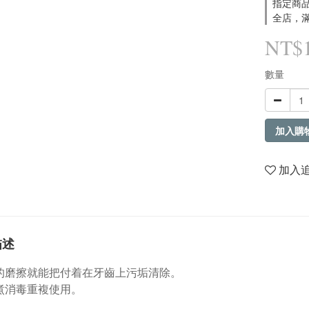
指定商品
全店，滿
NT$1
數量
加入購
加入
描述
的磨擦就能把付着在牙齒上污垢清除。
煮消毒重複使用。