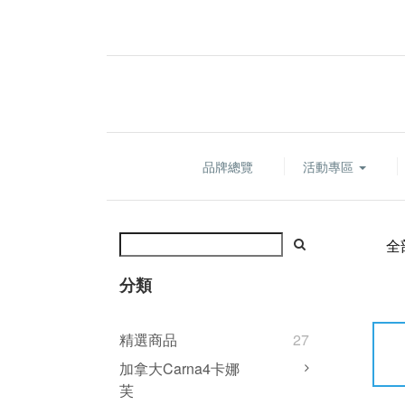
品牌總覽
活動專區
全
分類
精選商品
27
加拿大Carna4卡娜
芙