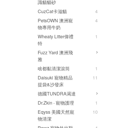
識貓貓砂
CuzCat卡滋貓
4
PetsOWN 澳洲寵
4
物專用牛奶
Wheaty Litter偉禮
1
特
Fuzz Yard 澳洲飛
雅
啥都黏清潔滾筒
1
Daisuki 寵物精品
11
提袋&沙發床
德國TUNDRA渴達
Dr.Zkin ‧ 寵物護理
1
Eqyss 美國天然寵
10
物清潔
Pawz 寵物外出鞋
4