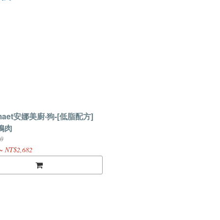
maet安娜美廚‧狗-[低脂配方]
鴨肉
0
~ NT$2,682