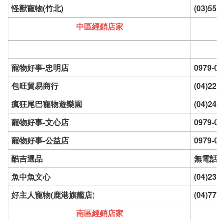
怪獸寵物(竹北)
(03)55
中區經銷店家
寵物好事-忠明店
0979-0
包旺貿易商行
(04)22
瘋狂尾巴寵物遊樂園
(04)24
寵物好事-文心店
0979-0
寵物好事-公益店
0979-0
酷吉選品
無電話
魚中魚文心
(04)23
好主人寵物(鹿港旗艦店
)
(04)77
南區經銷店家