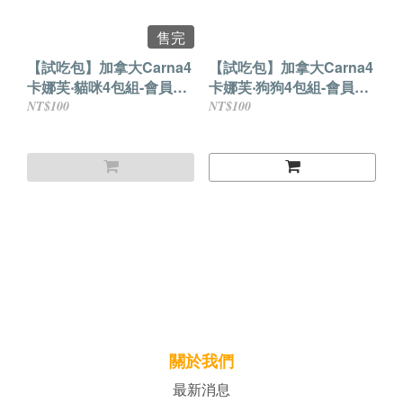
售完
【試吃包】加拿大Carna4
【試吃包】加拿大Carna4
卡娜芙‧貓咪4包組-會員首
卡娜芙‧狗狗4包組-會員首
購免運
購免運
NT$100
NT$100
關於我們
最新消息