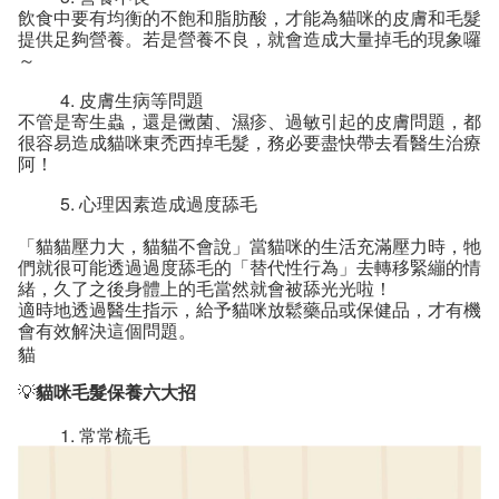
飲食中要有均衡的不飽和脂肪酸，才能為貓咪的皮膚和毛髮
提供足夠營養。若是營養不良，就會造成大量掉毛的現象囉
～
皮膚生病等問題
不管是寄生蟲，還是黴菌、濕疹、過敏引起的皮膚問題，都
很容易造成貓咪東禿西掉毛髮，務必要盡快帶去看醫生治療
阿！
心理因素造成過度舔毛
「貓貓壓力大，貓貓不會說」當貓咪的生活充滿壓力時，牠
們就很可能透過過度舔毛的「替代性行為」去轉移緊繃的情
緒，久了之後身體上的毛當然就會被舔光光啦！
適時地透過醫生指示，給予貓咪放鬆藥品或保健品，才有機
會有效解決這個問題。
貓
💡
貓咪毛髮保養六大招
常常梳毛