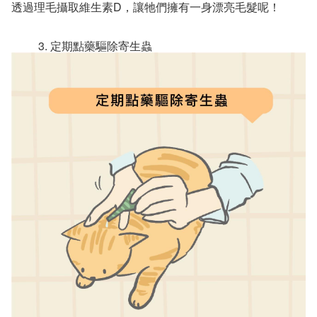
透過理毛攝取維生素D，讓牠們擁有一身漂亮毛髮呢！
定期點藥驅除寄生蟲