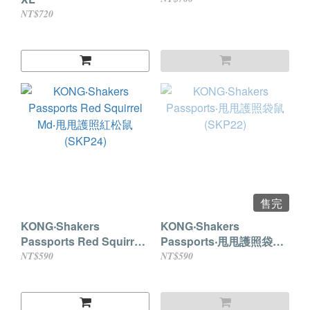
NT$720
售完
KONG‧Shakers
KONG‧Shakers
Passports Red Squirrel
Passports‧甩甩護照袋鼠
Md‧甩甩護照紅松鼠
(SKP22)
NT$590
NT$590
(SKP24)