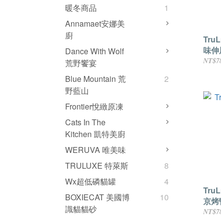
暖冬商品
1
Annamaet安娜美
廚
Tru
味伸展
Dance With Wolf
NT$7
荒野饗宴
Blue Mountain 荒
2
野藍山
Frontier悅緻原凍
Cats In The
Kitchen 凱特美廚
WERUVA 唯美味
TRULUXE 特萊斯
8
Wx超低磷貓罐
4
Tru
BOXIECAT 美國博
10
京烤鴨
識貓貓砂
NT$7