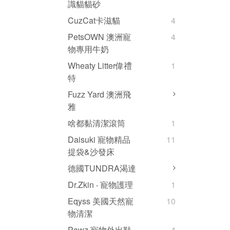
識貓貓砂
CuzCat卡滋貓
4
PetsOWN 澳洲寵
4
物專用牛奶
Wheaty Litter偉禮
1
特
Fuzz Yard 澳洲飛
雅
啥都黏清潔滾筒
1
Daisuki 寵物精品
11
提袋&沙發床
德國TUNDRA渴達
Dr.Zkin ‧ 寵物護理
1
Eqyss 美國天然寵
10
物清潔
Pawz 寵物外出鞋
4