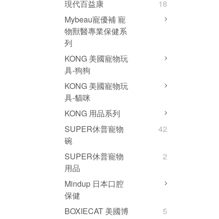
現代百益康
18
Mybeau寵優補 寵
物獸醫專業保健系
列
KONG 美國寵物玩
具-狗狗
KONG 美國寵物玩
具-貓咪
KONG 用品系列
SUPER休普寵物
42
碗
SUPER休普寵物
2
用品
Mindup 日本口腔
保健
BOXIECAT 美國博
5