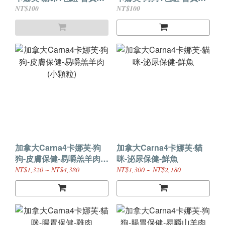
購免運
購免運
NT$100
NT$100
加拿大Carna4卡娜芙‧狗
加拿大Carna4卡娜芙‧貓
狗-皮膚保健-易嚼羔羊肉
咪-泌尿保健-鮮魚
(小顆粒)
NT$1,320 ~ NT$4,380
NT$1,300 ~ NT$2,180