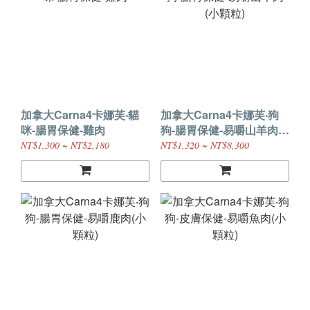
加拿大Carna4卡娜芙‧貓
加拿大Carna4卡娜芙‧狗
咪-腸胃保健-雞肉
狗-腸胃保健-易嚼山羊肉
(小顆粒)
NT$1,300 ~ NT$2,180
NT$1,320 ~ NT$8,300