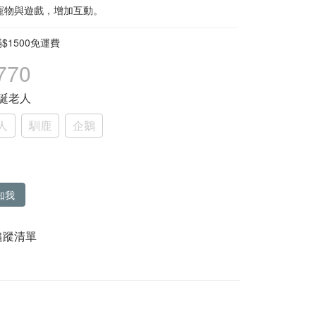
寵物與遊戲，增加互動。
$1500免運費
770
聖誕老人
人
馴鹿
企鵝
知我
追蹤清單