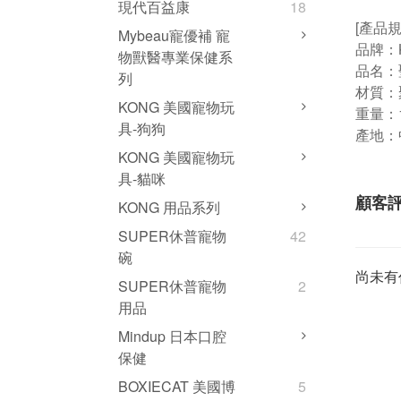
現代百益康
18
[產品規
Mybeau寵優補 寵
品牌：
物獸醫專業保健系
品名：聖
列
材質
：
KONG 美國寵物玩
重量
：
具-狗狗
產地：
KONG 美國寵物玩
具-貓咪
顧客
KONG 用品系列
SUPER休普寵物
42
碗
尚未有
SUPER休普寵物
2
用品
Mindup 日本口腔
保健
BOXIECAT 美國博
5