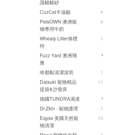
識貓貓砂
CuzCat卡滋貓
4
PetsOWN 澳洲寵
4
物專用牛奶
Wheaty Litter偉禮
1
特
Fuzz Yard 澳洲飛
雅
啥都黏清潔滾筒
1
Daisuki 寵物精品
11
提袋&沙發床
德國TUNDRA渴達
Dr.Zkin ‧ 寵物護理
1
Eqyss 美國天然寵
10
物清潔
Pawz 寵物外出鞋
4