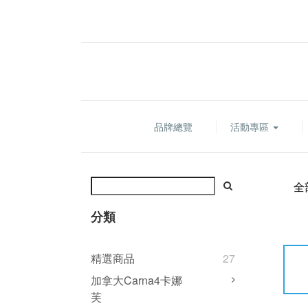
品牌總覽
活動專區
全
分類
精選商品
27
加拿大Carna4卡娜
芙