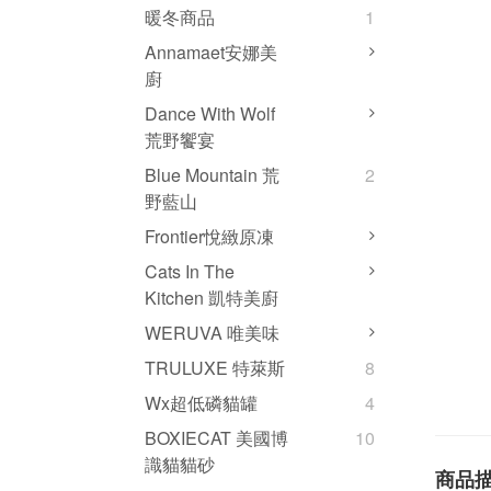
暖冬商品
1
Annamaet安娜美
廚
Dance With Wolf
荒野饗宴
Blue Mountain 荒
2
野藍山
Frontier悅緻原凍
Cats In The
Kitchen 凱特美廚
WERUVA 唯美味
TRULUXE 特萊斯
8
Wx超低磷貓罐
4
BOXIECAT 美國博
10
識貓貓砂
商品