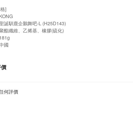
格]
KONG
誕馴鹿企鵝舞吧-L (H25D143)
聚酯纖維、乙烯基、橡膠(硫化)
181g
中國
評價
任何評價