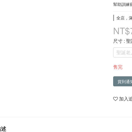
幫助訓練
全店，滿
NT$
尺寸
: 
聖誕老
售完
貨到通
加入
描述