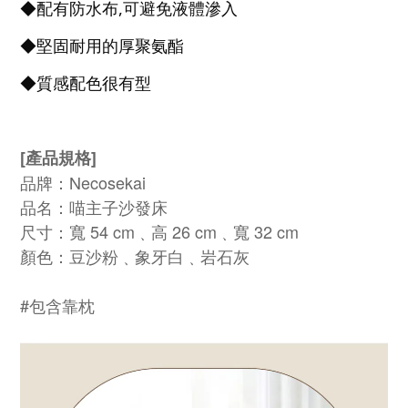
◆配有防水布,可避免液體滲入
◆堅固耐用的厚聚氨酯
◆質感配色很有型
[產品規格]
品牌：Necosekai
品名：喵主子沙發床
尺寸：
寬 54 cm﹑
高 26 cm
﹑寬 32 cm
顏色
：豆沙粉﹑象牙白
﹑
岩石灰
#包含靠枕