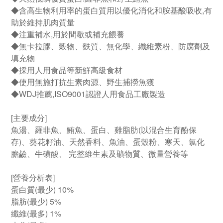
◆含高生物利用率的蛋白質用以優化消化和胺基酸吸收,有
助於維持肌肉質量
◆注重補水,用於間歇或補充餵養
◆無卡拉膠、穀物、麩質、無化學、纖維素粉、防腐劑及
填充物
◆採用人用食品等新鮮高級食材
◆使用無施打抗生素肉源、野生捕撈魚獲
◆WDJ推薦,ISO9001認證人用食品工廠製造
[
主要成分
]
魚湯、羅非魚、鮪魚、蛋白、雞
脂肪(以混合生育酚保
存)、葵
花籽油、天然香料、魚油、蛋殼
粉、寒天、氯化
膽鹼、牛磺酸、 完整維生素及礦物質、微量營養等
[營養分析表]
蛋白質(最少) 10%
脂肪(最少) 5%
纖維(最多) 1%