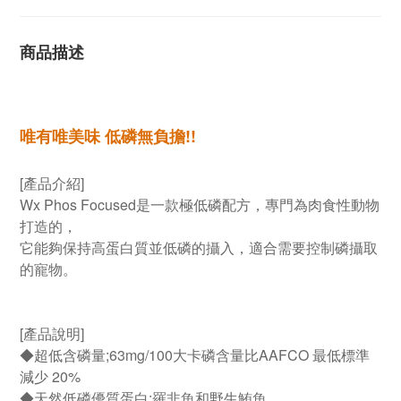
商品描述
唯有唯美味 低磷無負擔!!
[產品介紹]
Wx Phos Focused是一款極低磷配方，
專門為肉食性動物
打造的
，
它能夠保持高蛋白質並低磷的攝入，
適合需要控制磷攝取
的寵物。
[產品說明]
◆超低含磷量;63mg/100大卡磷含量比AAFCO 最低標準
減少 20%
◆天然低磷優質蛋白:羅非魚和野生鮪魚