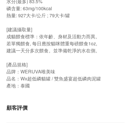
水分(最多) 83.5%
磷含量: 63mg/100kcal
熱量: 927大卡/公斤 ; 79大卡/罐
[建議攝取量]
成貓餵食標準：依年齡、身材及活動力而異。
若單獨餵食, 每日應按貓咪體重每磅餵食1oz,
建議一天分多次餵食。並準備乾淨的水在側。
[產品規格]
品牌：WERUVA唯美味
品名：Wx超低磷貓罐 / 雙魚盛宴超低磷肉泥罐
產地：泰國
顧客評價