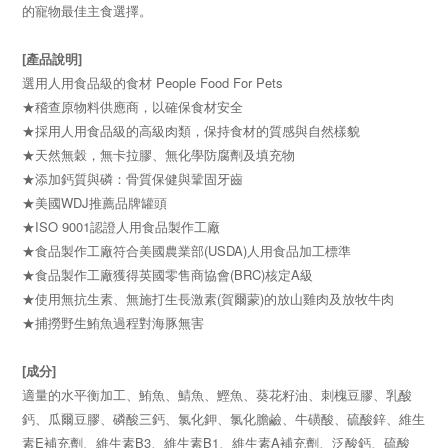
的寵物最佳主食選擇。
[產品說明]
選用人用食品級的食材 People Food For Pets
★稽查原物料供應商，以確保食材安全
★採用人用食品級的高級肉類，保持食材的質感與自然樣貌
★天然無穀，無卡拉膠、無化學防腐劑及填充物
★添加鈣質與磷：骨質保健與鞏固牙齒
★美國WDJ推薦品牌罐頭
★ISO 9001認證人用食品製作工廠
★食品製作工廠符合美國農業部(USDA)人用食品加工標準
★食品製作工廠獲得英國零售商協會(BRC)核定A級
★使用無抗生素、無施打生長激素(賀爾蒙)的放山雞肉及放牧牛肉
★捕撈野生鮪魚過程對海豚無害
[成分]
適量的水平衡加工、鮪魚、鯖魚、鰹魚、葵花籽油、刺槐豆膠、乳酸
鈣、瓜爾豆膠、磷酸三鈣、氯化鉀、氯化膽鹼、牛磺酸、硫酸鋅、維生
素E補充劑、維生素B3、維生素B1、維生素A補充劑、泛酸鈣、硫酸