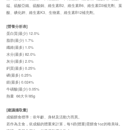
錳、硫酸亞鐵、硫酸銅、維生素B2、維生素B6、維生素D3補充劑、葉
酸、碘化鉀、維生素K3、生物素、維生素B12補充劑。
[營養分析表]
蛋白質(最少) 12.0%
脂肪(最少) 1.7%
纖維(最多) 1.0%
水分(最多) 82.0%
灰分(最多) 2.0%
鈣質(最多) 0.25%
磷(最多) 0.25%
鎂(最多) 0.024%
牛磺酸(最少) 0.05%
熱量 66大卡/85g
[建議攝取量]
成貓餵食標準：依年齡、身材及活動力而異。
若作為主食，依成貓的體重來計算，每1磅(體重)需餵食1oz的唯美味。