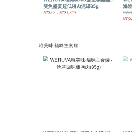
雙魚盛宴超低磷肉泥罐85g
海陸
NT$
NT$69 ~ NT$1,650
NT$6
唯美味-貓咪主食罐