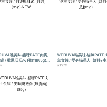
RUVA唯美味‧貓咪PATE肉泥
WERUVA唯美味‧貓咪PATE
罐 / 雞運旺旺來 [雞肉](85g)-
主食罐 / 變身喵星人 [鮮雞+南
W
(85g)
70
NT$70