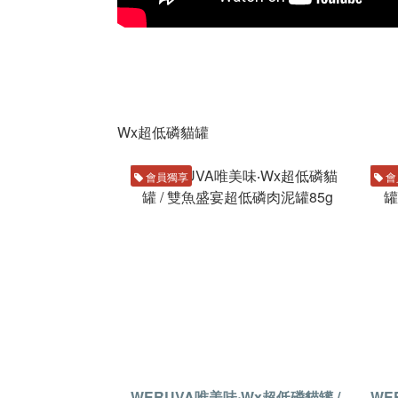
Wx超低磷貓罐
會員獨享
會
WERUVA唯美味‧Wx超低磷貓罐 /
WE