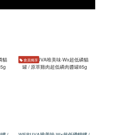
會員獨享
罐 /
WERUVA唯美味‧Wx超低磷貓罐 /