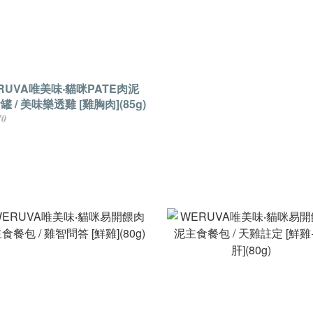
RUVA唯美味‧貓咪PATE肉泥
罐 / 美味樂透雞 [雞胸肉](85g)
70