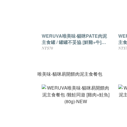
WERUVA唯美味‧貓咪PATE肉泥
WE
主食罐 / 罐罐不妥協 [鮮雞+牛]
主食
(85g)
NT$70
NT$
唯美味-貓咪易開餵肉泥主食餐包