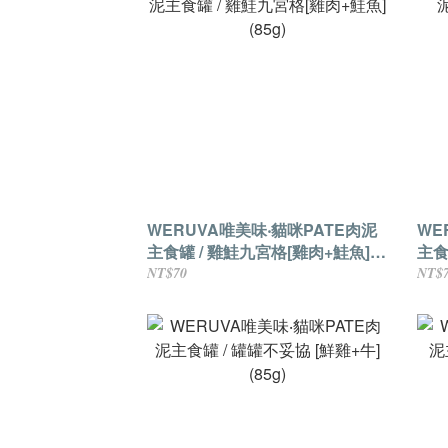
WERUVA唯美味‧貓咪PATE肉泥
WE
主食罐 / 雞鮭九宮格[雞肉+鮭魚]
主食
(85g)
NE
NT$70
NT$