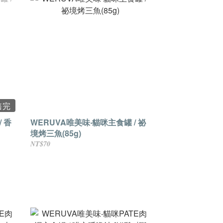
售完
 香
WERUVA唯美味‧貓咪主食罐 / 祕
境烤三魚(85g)
NT$70