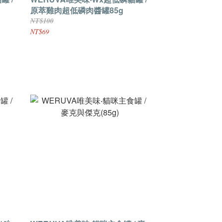
原萃雞肉超低磷肉醬罐85g
NT$100
NT$69